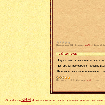
Просмотров:
901
|
Добавил:
BigAke
|
Дата:
19.09
Сайт для души
Надоело копаться в загашниках жестких 
Постараюсь все самое интересное вылож
Официальным днем рождения сайта прошу 
Просмотров:
1058
|
Добавил:
BigAke
|
Дата:
18.
КВН
iQ production
«Евровидение по-нашему» - пародийна
монолог-пародия на