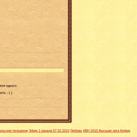
еня одного.
ь ;-) ).
альские пельмени
Эфир 1 канала 07.02.2010
Любовь
КВН 2010 Высшая лига Кефир