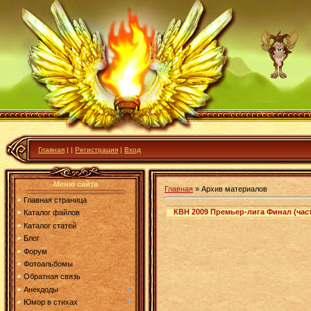
Главная
|
|
Регистрация
|
Вход
Меню сайта
Главная
»
Архив материалов
Главная страница
КВН 2009 Премьер-лига Финал (част
Каталог файлов
Каталог статей
Блог
Форум
Фотоальбомы
Обратная связь
Анекдоды
Юмор в стихах