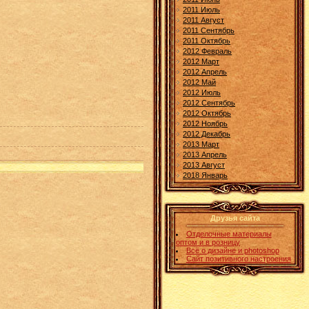
2011 Июль
2011 Август
2011 Сентябрь
2011 Октябрь
2012 Февраль
2012 Март
2012 Апрель
2012 Май
2012 Июль
2012 Сентябрь
2012 Октябрь
2012 Ноябрь
2012 Декабрь
2013 Март
2013 Апрель
2013 Август
2018 Январь
Друзья сайта
Отделочные материалы
оптом и в розницу
Всё о дизайне и photoshop
Сайт позитивного настроения