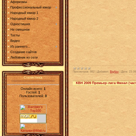
Афоризмы
Профессиональный юмор
Народный юмор 1
Народный юмор 2
Одностишия
Не смешное
Тосты
Видео
Из раннего...
Создание сайтов
Любовник из сети
Просмотров:
862
|
Добавил:
BigAke
|
Дата:
23.09
Статистика
КВН 2009 Премьер-лига Финал (част
Онлайн всего:
1
Гостей:
1
Пользователей:
0