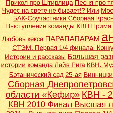
Прикол про Штирлица
Песня про т
Чудес на свете не бывает!? Или
Мос
БАК-Соучастники Сборная Крас
Выступление команды КВН Прима 
а
ПАРАПАПАРАМ
Любовь
кекса
СТЭМ.
Первая 1/4 финала. Конк
Большая раз
Истории и рассказы
истории
команда Лайв Рига
КВН. Му
Ботанический сад
25-ая
Винницки
Сборная Днепропетровс
области «Кефир»
КВН - 
КВН 2010 Финал Высшая л