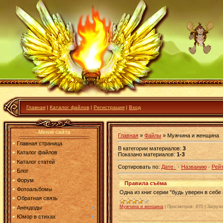
Главная
|
Каталог файлов
|
Регистрация
|
Вход
Меню сайта
Главная
»
Файлы
» Мужчина и женщина
Главная страница
В категории материалов
:
3
Каталог файлов
Показано материалов
:
1-3
Каталог статей
Сортировать по
:
Дате
·
Названию
·
Рейт
Блог
Форум
Правила съёма
Фотоальбомы
Одна из книг серии "будь уверен в себе
Обратная связь
Мужчина и женщина
|
Просмотров:
870
|
Загрузо
Анекдоды
Юмор в стихах