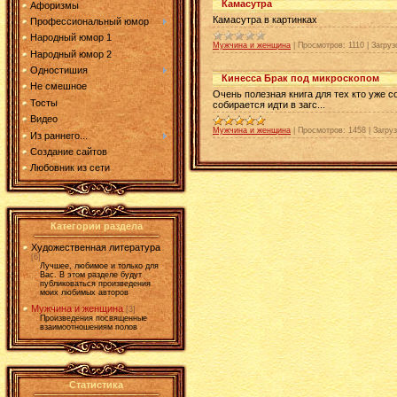
Камасутра
Афоризмы
Камасутра в картинках
Профессиональный юмор
Народный юмор 1
Мужчина и женщина
|
Просмотров:
1110
|
Загруз
Народный юмор 2
Одностишия
Кинесса Брак под микроскопом
Не смешное
Очень полезная книга для тех кто уже со
Тосты
собирается идти в загс...
Видео
Мужчина и женщина
|
Просмотров:
1458
|
Загруз
Из раннего...
Создание сайтов
Любовник из сети
Категории раздела
Художественная литература
[6]
Лучшее, любимое и только для
Вас. В этом разделе будут
публиковаться произведения
моих любимых авторов
Мужчина и женщина
[3]
Произведения посвященные
взаимоотношениям полов
Статистика