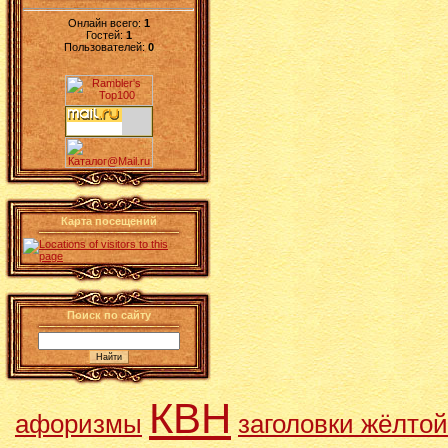
Онлайн всего:
1
Гостей:
1
Пользователей:
0
Карта посещений
Поиск по сайту
КВН
афоризмы
заголовки жёлто