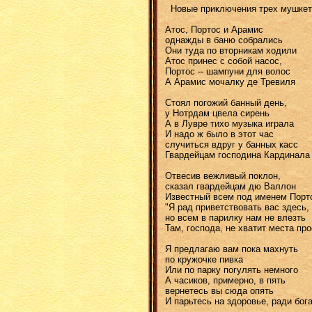
Новые приключения трех мушкет
Атос, Портос и Арамис
однажды в баню собрались
Они туда по вторникам ходили
Атос принес с собой насос,
Портос -- шампуни для волос
А Арамис мочалку де Тревиля
Стоял погожий банный день,
у Нотрдам цвела сирень
А в Лувре тихо музыка играла
И надо ж было в этот час
случиться вдруг у банных касс
Гвардейцам господина Кардинала
Отвесив вежливый поклон,
сказал гвардейцам дю Валлон
Известный всем под именем Порт
"Я рад приветствовать вас здесь,
но всем в парилку нам не влезть
Там, господа, не хватит места про
Я предлагаю вам пока махнуть
по кружочке пивка
Или по парку погулять немного
А часиков, примерно, в пять
вернетесь вы сюда опять
И парьтесь на здоровье, ради бога