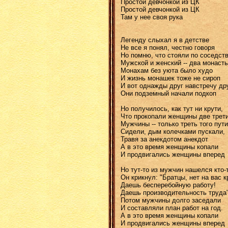
Простой девчонкой из ЦК
Простой девчонкой из ЦК
Там у нее своя рука
Легенду слыхал я в детстве
Не все я понял, честно говоря
Но помню, что стояли по соседст
Мужской и женский -- два монаст
Монахам без уюта было худо
И жизнь монашек тоже не сироп
И вот однажды друг навстречу др
Они подземный начали подкоп
Но получилось, как тут ни крути,
Что прокопали женщины две трет
Мужчины -- только треть того пути
Сидели, дым колечками пускали,
Травя за анекдотом анекдот
А в это время женщины копали
И продвигались женщины вперед
Но тут-то из мужчин нашелся кто-
Он крикнул: "Братцы, нет на вас к
Даешь бесперебойную работу!
Даешь производительность труда
Потом мужчины долго заседали
И составляли план работ на год.
А в это время женщины копали
И продвигались женщины вперед