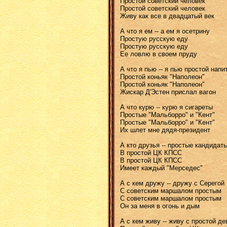
Простой советский человек
Простой советский человек
Живу как все в двадцатый век
А что я ем -- а ем я осетрину
Простую русскую еду
Простую русскую еду
Ее ловлю в своем пруду
А что я пью -- я пью простой напи
Простой коньяк "Наполеон"
Простой коньяк "Наполеон"
Жискар Д'Эстен прислал вагон
А что курю -- курю я сигареты
Простые "Мальборро" и "Кент"
Простые "Мальборро" и "Кент"
Их шлет мне дядя-президент
А кто друзья -- простые кандидат
В простой ЦК КПСС
В простой ЦК КПСС
Имеет каждый "Мерседес"
А с кем дружу -- дружу с Серегой
С советским маршалом простым
С советским маршалом простым
Он за меня в огонь и дым
А с кем живу -- живу с простой де