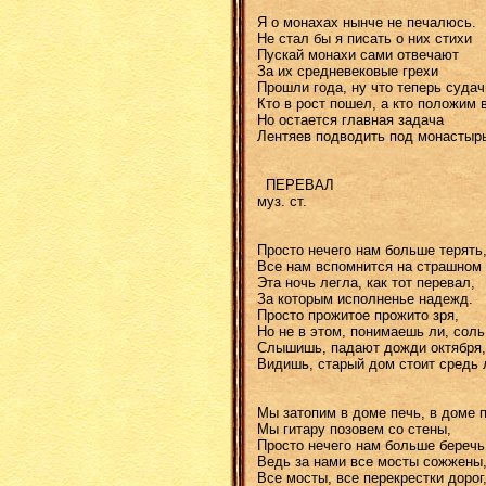
Я о монахах нынче не печалюсь.
Не стал бы я писать о них стихи
Пускай монахи сами отвечают
За их средневековые грехи
Прошли года, ну что теперь судач
Кто в рост пошел, а кто положим 
Но остается главная задача
Лентяев подводить под монастыр
ПЕРЕВАЛ
муз. ст.
Просто нечего нам больше терять
Все нам вспомнится на страшном 
Эта ночь легла, как тот перевал,
За которым исполненье надежд.
Просто прожитое прожито зря,
Но не в этом, понимаешь ли, соль
Слышишь, падают дожди октября,
Видишь, старый дом стоит средь 
Мы затопим в доме печь, в доме п
Мы гитару позовем со стены,
Просто нечего нам больше беречь
Ведь за нами все мосты сожжены
Все мосты, все перекрестки дорог