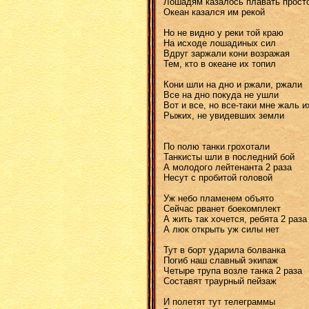
Лошадям казалось плавать прост
Океан казался им рекой
Но не видно у реки той краю
На исходе лошадиных сил
Вдруг заржали кони возражая
Тем, кто в океане их топил
Кони шли на дно и ржали, ржали
Все на дно покуда не ушли
Вот и все, но все-таки мне жаль и
Рыжих, не увидевших земли
По полю танки грохотали
Танкисты шли в последний бой
А молодого лейтенанта 2 раза
Несут с пробитой головой
Уж небо пламенем объято
Сейчас рванет боекомплект
А жить так хочется, ребята 2 раза
А люк открыть уж силы нет
Тут в борт ударила болванка
Погиб наш славный экипаж
Четыре трупа возле танка 2 раза
Составят траурный пейзаж
И полетят тут телеграммы