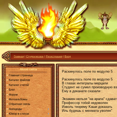
Главная
|
Студенческое
|
Регистрация
|
Вход
Меню сайта
Раскинулось поле по модулю 5
Главная страница
Раскинулось поле по модулю 5
Каталог файлов
В глазах интегралы мерцали
Каталог статей
Студент не сумел производную взя
Блог
Ему в деканате сказали :
Форум
Экзамен нельзя "на арапа" сдават
Фотоальбомы
Профессор тобой недоволен
Обратная связь
Изволь теорему Kаши доказать
Анекдоды
Иль будешь с мехмата уволен"
Юмор в стихах