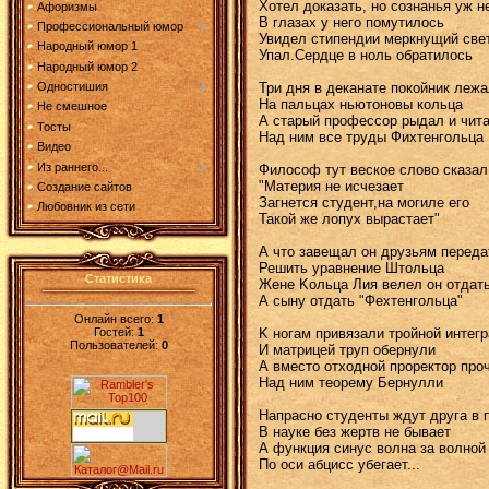
Хотел доказать, но сознанья уж н
Афоризмы
В глазах у него помутилось
Профессиональный юмор
Увидел стипендии меркнущий све
Народный юмор 1
Упал.Сердце в ноль обратилось
Народный юмор 2
Три дня в деканате покойник леж
Одностишия
Hа пальцах ньютоновы кольца
Не смешное
А старый профессор рыдал и чит
Тосты
Hад ним все труды Фихтенгольца
Видео
Из раннего...
Философ тут веское слово сказал
"Материя не исчезает
Создание сайтов
Загнется студент,на могиле его
Любовник из сети
Такой же лопух вырастает"
А что завещал он друзьям переда
Решить уравнение Штольца
Статистика
Жене Kольца Лия велел он отдат
А сыну отдать "Фехтенгольца"
Онлайн всего:
1
Гостей:
1
K ногам привязали тройной интег
Пользователей:
0
И матрицей труп обернули
А вместо отходной проректор про
Hад ним теорему Бернулли
Hапрасно студенты ждут друга в 
В науке без жертв не бывает
А функция синус волна за волной
По оси абцисс убегает...