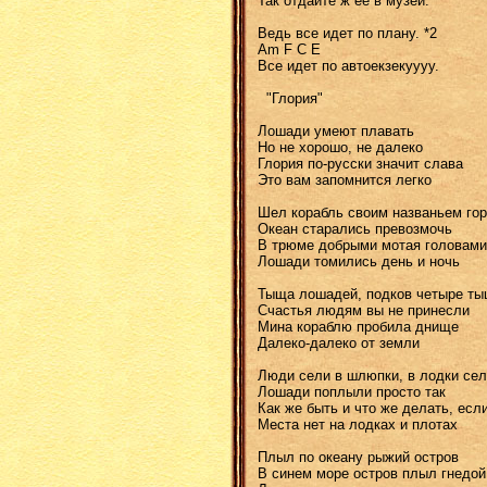
Так отдайте ж ее в музей.
Ведь все идет по плану. *2
Am F C E
Все идет по автоекзекуууу.
"Глория"
Лошади умеют плавать
Но не хорошо, не далеко
Глория по-русски значит слава
Это вам запомнится легко
Шел корабль своим названьем го
Океан старались превозмочь
В трюме добрыми мотая головами
Лошади томились день и ночь
Тыща лошадей, подков четыре т
Счастья людям вы не принесли
Мина кораблю пробила днище
Далеко-далеко от земли
Люди сели в шлюпки, в лодки се
Лошади поплыли просто так
Как же быть и что же делать, есл
Места нет на лодках и плотах
Плыл по океану рыжий остров
В синем море остров плыл гнедой