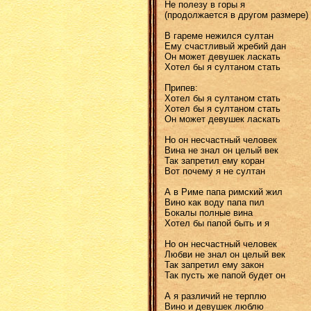
Не полезу в горы я
(продолжается в другом размере)
В гареме нежился султан
Ему счастливый жребий дан
Он может девушек ласкать
Хотел бы я султаном стать
Припев:
Хотел бы я султаном стать
Хотел бы я султаном стать
Он может девушек ласкать
Но он несчастный человек
Вина не знал он целый век
Так запретил ему коран
Вот почему я не султан
А в Риме папа римский жил
Вино как воду папа пил
Бокалы полные вина
Хотел бы папой быть и я
Но он несчастный человек
Любви не знал он целый век
Так запретил ему закон
Так пусть же папой будет он
А я различий не терплю
Вино и девушек люблю