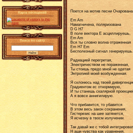
Поется на мотив песни Очарована,
Карта посещений
Em Am
Hамагничена, поляризована
D G H7
В поле вектора Е асциллируешь,
Em Am
Поиск по сайту
Вся ты словно волна отраженная
Em H7 Em
Бесполезный сигнал генерируешь
Радиацией перегретая,
Электричеством не пораженная,
Ты стоишь предо мной не одетая
Энтропией моей возбужденная.
Я склонюсь над твоей дивиргенци
Градиентом ес отнормирую,
И ты станешь скалярной проекцие
А я вовсе аннигилирую.
Что прибавится, то убавится
В этом весь закон сохранения,
Гистерезис на шее затянется,
Я исчезну в твосм излучении.
Так давай же с тобой интегрирова
H аши чувства как уравнения,