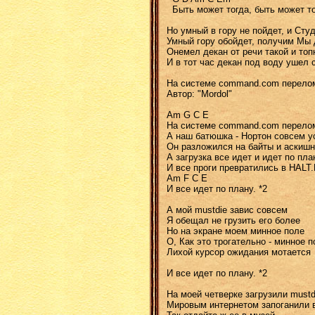
Быть может тогда, быть может т
Hо умный в гору не пойдет, и Сту
Умный гору обойдeт, получим Мы 
Онемел декан от речи такой и топ
И в тот час декан под воду ушел 
На системе command.com перело
Автор: "Mordol"
Am G C E
На системе command.com перело
А наш батюшка - Нортон совсем у
Он разложился на байты и аскишн
А загрузка все идет и идет по пла
И все проги превратились в HALT
Am F C E
И все идет по плану. *2
А мой mustdie завис совсем
Я обещал не грузить его более
Но на экране моем минное поле
О, Как это трогательно - минное по
Лихой курсор ожидания мотается
И все идет по плану. *2
На моей четверке загрузили must
Мировым интернетом запоганили в