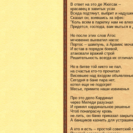
В ответ на это де Жюгсак --
красавец в завитых усах
Вседа подтянут, выбрит и надуше
Сказал он, взявшись за эфес:
"Коль всем в парилку нам не влез
Придется, господа, вам мыться в
Но после этих слов Атос
мгновенно выхватил насос
Портос -- шампунь, а Арамис моч
И встав в порядок боевой,
атаковали вражий строй
Решительность всегда их отличал
Но в битве той никто не пал,
на счастье кто-то прочитал
Висевшее над входом объявленье
Сегодня в бане пара нет,
котел еще не подогрет
Месье, примите наши извиненья
Про это дело Кардинал
через Миледи разузнал
И принял кардинальное решенье
Чтоб понапрасну кровь
не лить, он баню приказал закрыт
А банщиков казнить для устраше
А кто я есть -- простой советский