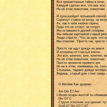
Все прошептанные тайны в ночи,
Каждый сделал все, что мог, все, 
Но об этом помолчим, помолчим.
И луна взойдет оплывшей свечой,
Скрипнут ставни на ветру, на ветру
Ах, как я тебя люблю горячо,
Годы это не сотрут, не сотрут,
Мы оставшихся друзей соберем,
Мы набьем картошкой старый рюк
Люди спросят: "Что за шум, что з
Мы ответим: "Просто так, просто т
Просто так идут дожди на земле
И потеряны от счастья ключи...
Это все, конечно, мне, конечно, м
Но об этом помолчим, помолчим.
Просто прожитое прожито зря,
Но не в этом, понимаешь ли, соль
Слышишь, падают дожди октября,
Видишь, старый дом стоит средь 
О.Mитяев Как здоpово...
Am Dm E7 Am
I.Изгиб гитаpы желтой ты обнима
Dm G7 C
Стpуна осколком эха пpонзит туг
Gm6 A7 Dm G7 C A7