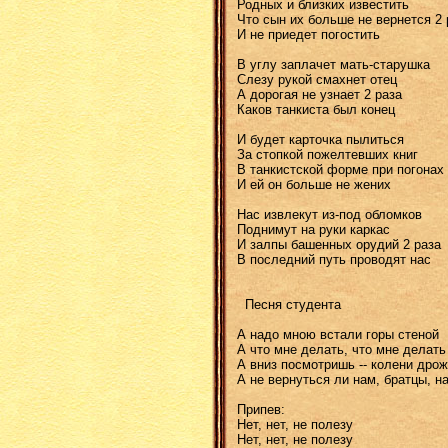
Родных и близких известить
Что сын их больше не вернется 2 
И не приедет погостить
В углу заплачет мать-старушка
Слезу рукой смахнет отец
А дорогая не узнает 2 раза
Каков танкиста был конец
И будет карточка пылиться
За стопкой пожелтевших книг
В танкистской форме при погонах 
И ей он больше не жених
Нас извлекут из-под обломков
Поднимут на руки каркас
И залпы башенных орудий 2 раза
В последний путь проводят нас
Песня студента
А надо мною встали горы стеной
А что мне делать, что мне делать
А вниз посмотришь -- колени дрож
А не вернуться ли нам, братцы, н
Припев:
Нет, нет, не полезу
Нет, нет, не полезу