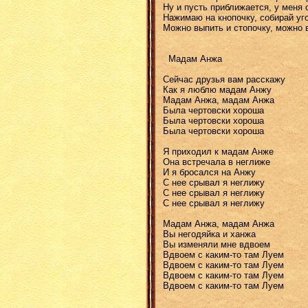
Ну и пусть приближается, у меня 
Нажимаю на кнопочку, собирай уг
Можно выпить и стопочку, можно в
Мадам Анжа
Сейчас друзья вам расскажу
Как я люблю мадам Анжу
Мадам Анжа, мадам Анжа
Была чертовски хороша
Была чертовски хороша
Была чертовски хороша
Я приходил к мадам Анже
Она встречала в неглиже
И я бросался на Анжу
С нее срывал я неглижу
С нее срывал я неглижу
С нее срывал я неглижу
Мадам Анжа, мадам Анжа
Вы негодяйка и ханжа
Вы изменяли мне вдвоем
Вдвоем с каким-то там Луем
Вдвоем с каким-то там Луем
Вдвоем с каким-то там Луем
Вдвоем с каким-то там Луем