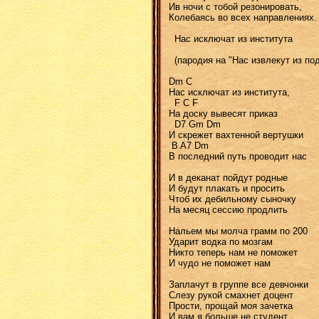
Ив ночи с тобой резонировать,
Колебаясь во всех направлениях.
Нас исключат из института
(пародия на "Нас извлекут из под
Dm C
Нас исключат из института,
F C F
На доску вывесят приказ
D7 Gm Dm
И скрежет вахтенной вертушки
B A7 Dm
В последний путь проводит нас
И в деканат пойдут родные
И будут плакать и просить
Чтоб их дебильному сыночку
На месяц сессию продлить
Нальем мы молча грамм по 200
Ударит водка по мозгам
Никто теперь нам не поможет
И чудо не поможет нам
Заплачут в группе все девчонки
Слезу рукой смахнет доцент
Прости, прощай моя зачетка
И вам я больше не студент