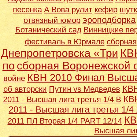
песенка
А Вова рулит
кефир
шут
эроподборка
отвязный юмор
Ботанический сад
Винницкие пе
фестиваль в Юрмале
сборная
Днепропетровска «Три
КВН
по
сборная Воронежской 
КВН 2010 Финал Высша
войне
КВН
об авторски
Путин vs Медведев
КВН
2011 - Высшая лига третья 1/4 В
2011 - Высшая лига третья 1/4 
КВ
2011 ПЛ Вторая 1/4 PART 12/14
Высшая лиг