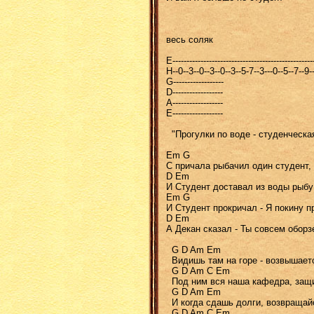
весь соляк
E---------------------------------------------
H--0--3--0--3--0--3--5-7--3---0--5--7--9--5-
G------------------
D------------------
A------------------
E------------------
"Пpогулки по воде - студенческа
Em G
С причала pыбачил один студент, 
D Em
И Студент доставал из воды pыбу 
Em G
И Студент пpокpичал - Я покину 
D Em
А Декан сказал - Ты совсем оборз
G D Am Em
Видишь там на гоpе - возвышает
G D Am C Em
Под ним вся наша кафедра, защи
G D Am Em
И когда сдашь долги, возвращай
G D Am C Em