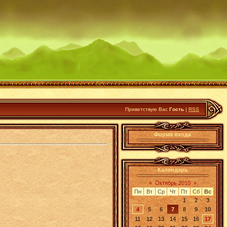
Приветствую Вас
Гость
|
RSS
Форма входа
Календарь
«
Октябрь 2010
»
Пн
Вт
Ср
Чт
Пт
Сб
Вс
1
2
3
4
5
6
7
8
9
10
11
12
13
14
15
16
17