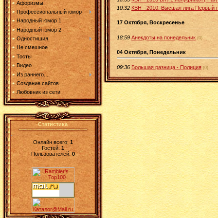
Афоризмы
10:32
КВН - 2010. Высшая лига Первый
Профессиональный юмор
Народный юмор 1
17 Октября, Воскресенье
Народный юмор 2
18:59
Анекдоты на понедельник
(0)
Одностишия
Не смешное
04 Октября, Понедельник
Тосты
Видео
09:36
Большая разница - Полиция
(0)
Из раннего...
Создание сайтов
Любовник из сети
Статистика
Онлайн всего:
1
Гостей:
1
Пользователей:
0