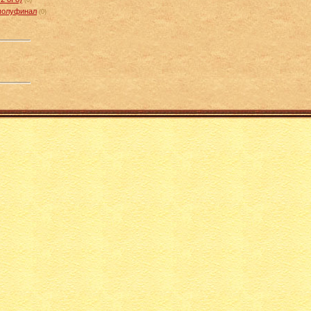
 полуфинал
(0)