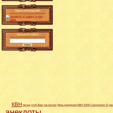
Карта посещений
Поиск по сайту
КВН
песни
чтоб Вам так везло!
День рождения КВН 2009 Спецпроект Б
как
анекдоты