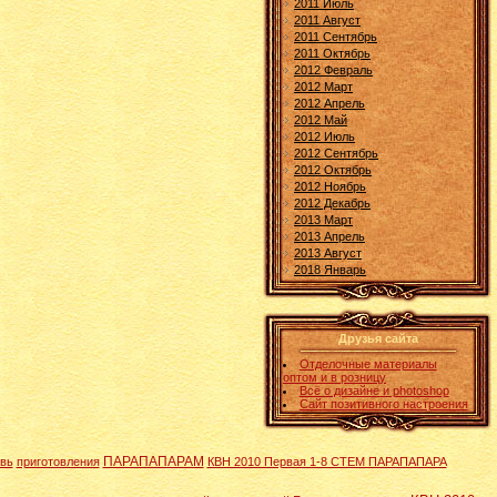
2011 Июль
2011 Август
2011 Сентябрь
2011 Октябрь
2012 Февраль
2012 Март
2012 Апрель
2012 Май
2012 Июль
2012 Сентябрь
2012 Октябрь
2012 Ноябрь
2012 Декабрь
2013 Март
2013 Апрель
2013 Август
2018 Январь
Друзья сайта
Отделочные материалы
оптом и в розницу
Всё о дизайне и photoshop
Сайт позитивного настроения
ПАРАПАПАРАМ
вь
приготовления
КВН 2010 Первая 1-8 СТЕМ ПАРАПАПАРА