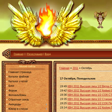
Главная
|
|
Регистрация
|
Вход
Меню сайта
Главная
»
2011
»
Октябрь
Главная страница
Каталог файлов
17 Октября, Понедельник
Каталог статей
Блог
19:49
КВН 2011 Высшая лига 1/2 Вятка
Форум
19:42
КВН 2011 Высшая лига 1/2 Кефир
19:36
КВН 2011 Высшая лига 1/2 СОК С
Фотоальбомы
19:35
КВН 2011 Высшая лига 1/2 Станци
Обратная связь
19:25
КВН 2011 Высшая лига 1/2 СОК П
Анекдоды
19:14
КВН 2011 Высшая лига 1/2 Кефир 
Юмор в стихах