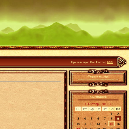
Приветствую Вас
Гость
|
RSS
Форма входа
Календарь
«
Октябрь 2011
»
Пн
Вт
Ср
Чт
Пт
Сб
Вс
1
2
3
4
5
6
7
8
9
10
11
12
13
14
15
16