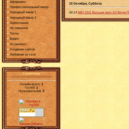
Афоризмы
15 Октября, Суббота
Профессиональный юмор
Народный юмор 1
08:14
КВН 2011 Высшая лига 1/2 Вятка 
Народный юмор 2
Одностишия
Не смешное
Тосты
Видео
Из раннего...
Создание сайтов
Любовник из сети
Статистика
Онлайн всего:
1
Гостей:
1
Пользователей:
0