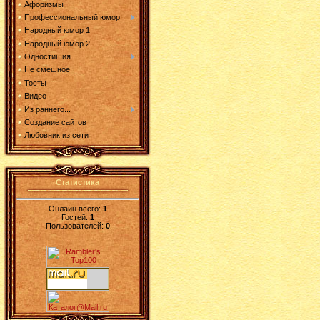
Афоризмы
Профессиональный юмор
Народный юмор 1
Народный юмор 2
Одностишия
Не смешное
Тосты
Видео
Из раннего...
Создание сайтов
Любовник из сети
Статистика
Онлайн всего:
1
Гостей:
1
Пользователей:
0