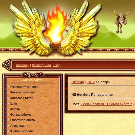
Главная
|
|
Регистрация
|
Вход
Меню сайта
Главная
»
2012
»
Ноябрь
Главная страница
Каталог файлов
05 Ноября, Понедельник
Каталог статей
Блог
19:06
Вася Обломов - Письмо счастья
(
Форум
Фотоальбомы
Обратная связь
Анекдоды
Юмор в стихах