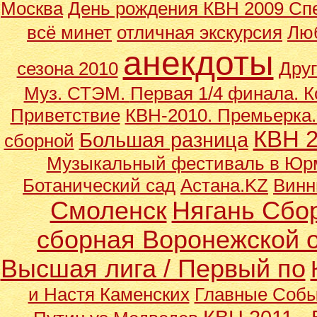
Москва
День рождения КВН 2009 Сп
всё минет
отличная экскурсия
Лю
анекдоты
сезона 2010
Друг
Муз. СТЭМ.
Первая 1/4 финала. 
Приветствие
КВН-2010. Премьерка. 
КВН 
Большая разница
сборной
Музыкальный фестиваль в Юр
Ботанический сад
Астана.KZ
Винн
Смоленск
Нягань Сбо
сборная Воронежской 
Высшая лига / Первый по
и Настя Каменских
Главные Собы