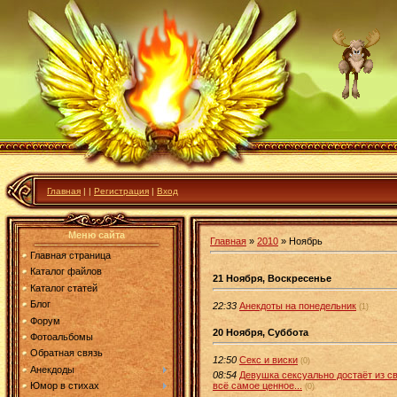
Главная
|
|
Регистрация
|
Вход
Меню сайта
Главная
»
2010
»
Ноябрь
Главная страница
Каталог файлов
21 Ноября, Воскресенье
Каталог статей
Блог
22:33
Анекдоты на понедельник
(1)
Форум
20 Ноября, Суббота
Фотоальбомы
Обратная связь
12:50
Секс и виски
(0)
Анекдоды
08:54
Девушка сексуально достаёт из св
всё самое ценное...
Юмор в стихах
(0)