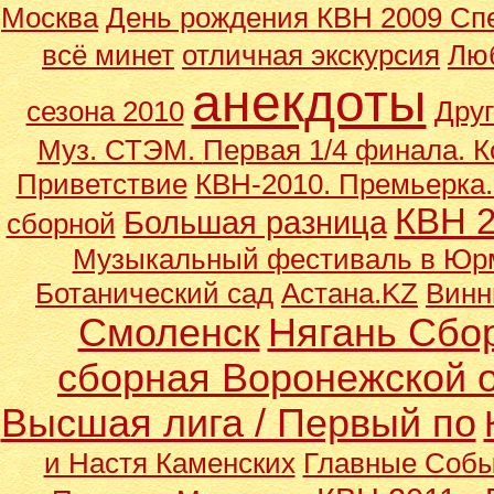
Москва
День рождения КВН 2009 Сп
всё минет
отличная экскурсия
Лю
анекдоты
сезона 2010
Друг
Муз. СТЭМ.
Первая 1/4 финала. 
Приветствие
КВН-2010. Премьерка. 
КВН 
Большая разница
сборной
Музыкальный фестиваль в Юр
Ботанический сад
Астана.KZ
Винн
Смоленск
Нягань Сбо
сборная Воронежской 
Высшая лига / Первый по
и Настя Каменских
Главные Собы