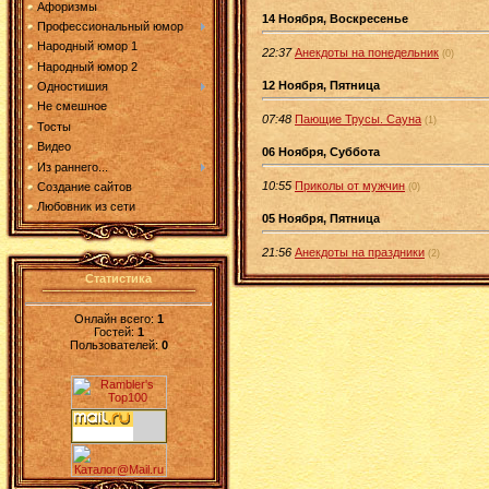
Афоризмы
14 Ноября, Воскресенье
Профессиональный юмор
Народный юмор 1
22:37
Анекдоты на понедельник
(0)
Народный юмор 2
12 Ноября, Пятница
Одностишия
Не смешное
07:48
Пающие Трусы. Сауна
(1)
Тосты
Видео
06 Ноября, Суббота
Из раннего...
10:55
Приколы от мужчин
Создание сайтов
(0)
Любовник из сети
05 Ноября, Пятница
21:56
Анекдоты на праздники
(2)
Статистика
Онлайн всего:
1
Гостей:
1
Пользователей:
0