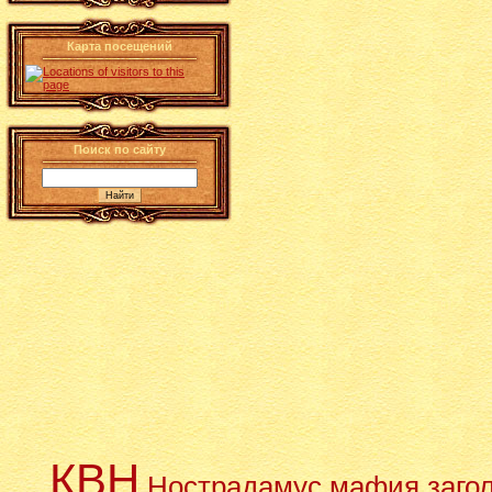
Карта посещений
Поиск по сайту
КВН
Нострадамус
мафия
заго