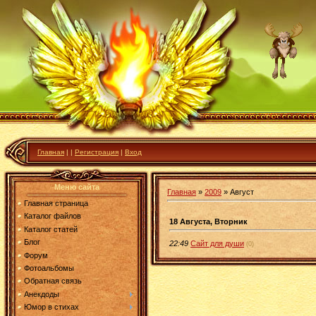
Главная
|
|
Регистрация
|
Вход
Меню сайта
Главная
»
2009
»
Август
Главная страница
Каталог файлов
18 Августа, Вторник
Каталог статей
Блог
22:49
Сайт для души
(0)
Форум
Фотоальбомы
Обратная связь
Анекдоды
Юмор в стихах