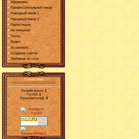
Афоризмы
Профессиональный юмор
Народный юмор 1
Народный юмор 2
Одностишия
Не смешное
Тосты
Видео
Из раннего...
Создание сайтов
Любовник из сети
Статистика
Онлайн всего:
1
Гостей:
1
Пользователей:
0