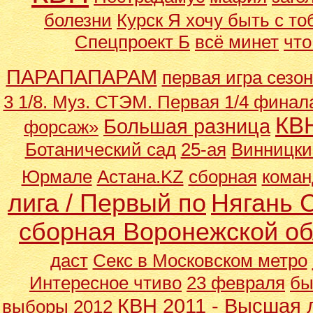
болезни
Курск Я хочу быть с то
Спецпроект Б
всё минет
что
ПАРАПАПАРАМ
первая игра сезо
3 1/8. Муз. СТЭМ.
Первая 1/4 финал
КВ
Большая разница
форсаж»
Ботанический сад
25-ая
Винницки
Юрмале
Астана.KZ
сборная
коман
лига / Первый по
Нягань 
сборная Воронежской о
даст
Секс в Московском метро
Интересное чтиво
23 февраля
бы
КВН 2011 - Высшая л
выборы 2012