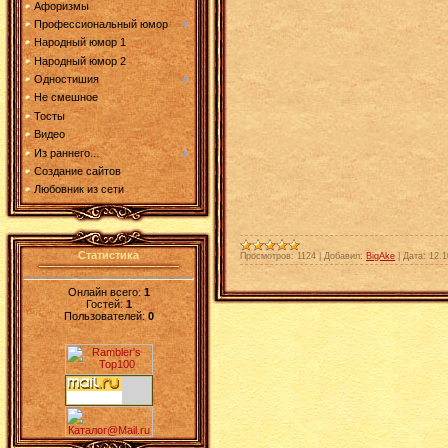
Афоризмы
Профессиональный юмор
Народный юмор 1
Народный юмор 2
Одностишия
Не смешное
Тосты
Видео
Из раннего...
Создание сайтов
Любовник из сети
Статистика
Просмотров:
1124
|
Добавил:
BigAke
|
Дата:
12.1
Онлайн всего:
1
Гостей:
1
Пользователей:
0