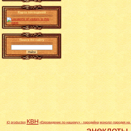
Карта посещений
Поиск по сайту
КВН
iQ production
«Евровидение по-нашему» - пародийна
монолог-пародия на
анекдоты