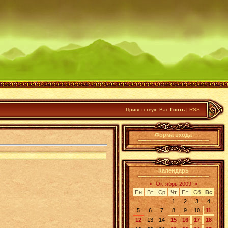
Приветствую Вас
Гость
|
RSS
Форма входа
Календарь
«
Октябрь 2009
»
Пн
Вт
Ср
Чт
Пт
Сб
Вс
1
2
3
4
5
6
7
8
9
10
11
12
13
14
15
16
17
18