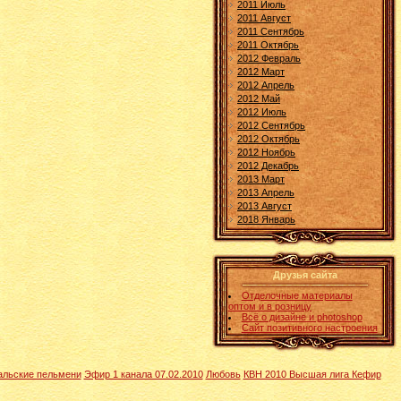
2011 Июль
2011 Август
2011 Сентябрь
2011 Октябрь
2012 Февраль
2012 Март
2012 Апрель
2012 Май
2012 Июль
2012 Сентябрь
2012 Октябрь
2012 Ноябрь
2012 Декабрь
2013 Март
2013 Апрель
2013 Август
2018 Январь
Друзья сайта
Отделочные материалы
оптом и в розницу
Всё о дизайне и photoshop
Сайт позитивного настроения
альские пельмени
Эфир 1 канала 07.02.2010
Любовь
КВН 2010 Высшая лига Кефир