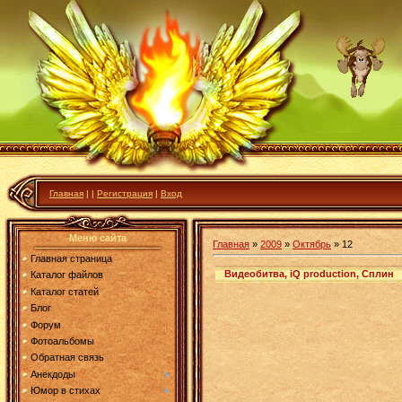
Главная
|
|
Регистрация
|
Вход
Меню сайта
Главная
»
2009
»
Октябрь
»
12
Главная страница
Видеобитва, iQ production, Сплин
Каталог файлов
Каталог статей
Блог
Форум
Фотоальбомы
Обратная связь
Анекдоды
Юмор в стихах