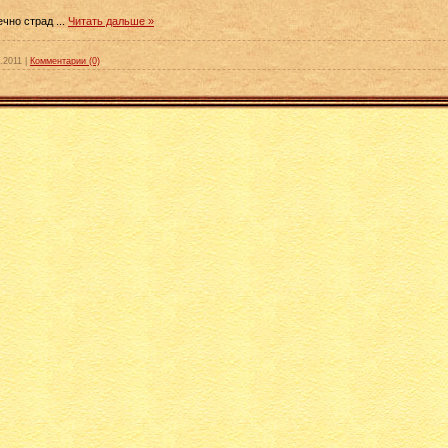
ечно стр
a
д
...
Читать дальше »
.2011
|
Комментарии (0)