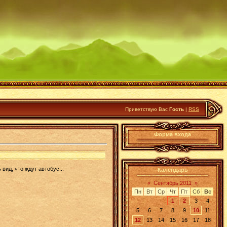
Приветствую Вас
Гость
|
RSS
Форма входа
вид, что ждут автобус...
Календарь
«
Сентябрь 2011
»
Пн
Вт
Ср
Чт
Пт
Сб
Вс
1
2
3
4
5
6
7
8
9
10
11
12
13
14
15
16
17
18