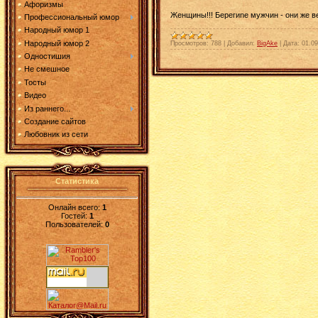
Афоризмы
Женщины!!! Береги
n
е мужчин - они же в
Профессиональный юмор
Народный юмор 1
Народный юмор 2
Просмотров:
788
|
Добавил:
BigAke
|
Дата:
01.09
Одностишия
Не смешное
Тосты
Видео
Из раннего...
Создание сайтов
Любовник из сети
Статистика
Онлайн всего:
1
Гостей:
1
Пользователей:
0