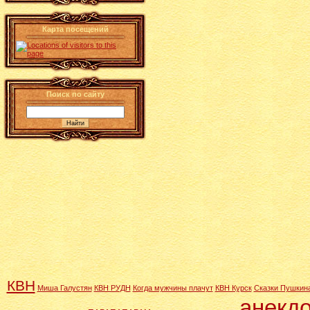
Карта посещений
Поиск по сайту
КВН
Миша Галустян
КВН РУДН
Когда мужчины плачут
КВН Курск
Сказки Пушкин
анекд