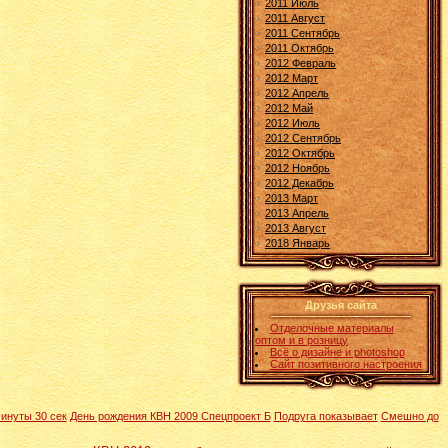
2011 Июль
2011 Август
2011 Сентябрь
2011 Октябрь
2012 Февраль
2012 Март
2012 Апрель
2012 Май
2012 Июль
2012 Сентябрь
2012 Октябрь
2012 Ноябрь
2012 Декабрь
2013 Март
2013 Апрель
2013 Август
2018 Январь
Друзья сайта
Отделочные материалы
оптом и в розницу
Всё о дизайне и photoshop
Сайт позитивного настроения
минуты 30 сек
День рождения КВН 2009 Спецпроект Б
Подруга показывает
Смешно до