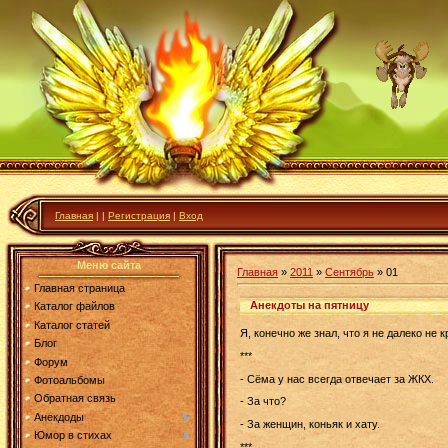
Главная
|
|
Регистрация
|
Вход
Меню сайта
Главная
»
2011
»
Сентябрь
»
01
Главная страница
Анекдоты на пятницу
Каталог файлов
Каталог статей
Я, конечно же знал, что я не далеко не 
Блог
***
Форум
- Сёма у нас всегда отвечает за ЖКХ.
Фотоальбомы
Обратная связь
- За что?
Анекдоды
- За женщин, коньяк и хату.
Юмор в стихах
***