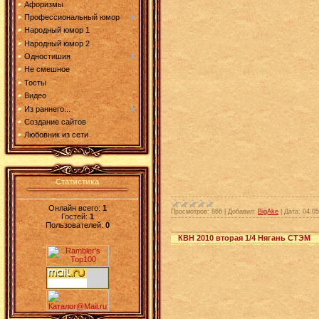
Афоризмы
Профессиональный юмор
Народный юмор 1
Народный юмор 2
Одностишия
Не смешное
Тосты
Видео
Из раннего...
Создание сайтов
Любовник из сети
Статистика
Онлайн всего:
1
Просмотров:
866
|
Добавил:
BigAke
|
Дата:
04.05
Гостей:
1
Пользователей:
0
КВН 2010 вторая 1/4 Нягань СТЭМ