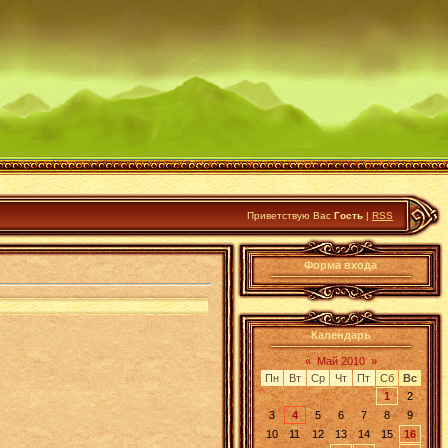
Приветствую Вас
Гость
|
RSS
Форма входа
Календарь
«
Май 2010
»
Пн
Вт
Ср
Чт
Пт
Сб
Вс
1
2
3
4
5
6
7
8
9
10
11
12
13
14
15
16