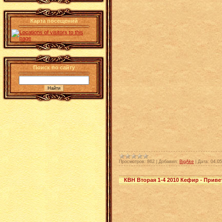
Карта посещений
Поиск по сайту
Просмотров:
862
|
Добавил:
BigAke
|
Дата:
04.05
КВН Вторая 1-4 2010 Кефир - Приве