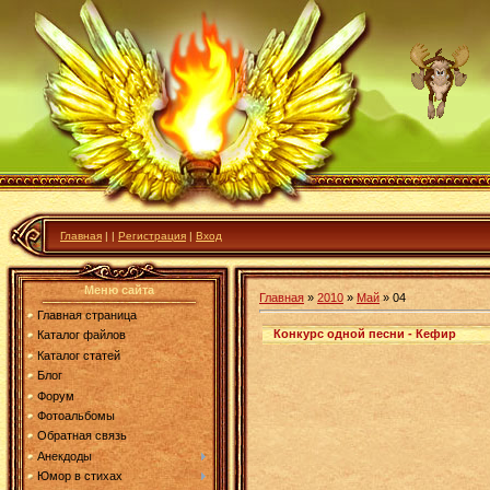
Главная
|
|
Регистрация
|
Вход
Меню сайта
Главная
»
2010
»
Май
»
04
Главная страница
Конкурс одной песни - Кефир
Каталог файлов
Каталог статей
Блог
Форум
Фотоальбомы
Обратная связь
Анекдоды
Юмор в стихах