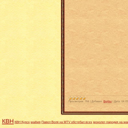
Просмотров:
764
|
Добавил:
BigAke
|
Дата:
04.05
КВН
КВН Курск
мафия
Павел Воля на MTV обстебал всех
монолог-пародия на ма