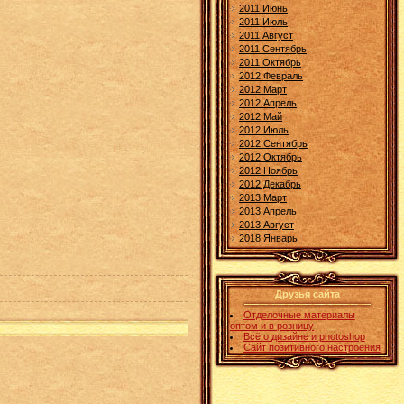
2011 Июнь
2011 Июль
2011 Август
2011 Сентябрь
2011 Октябрь
2012 Февраль
2012 Март
2012 Апрель
2012 Май
2012 Июль
2012 Сентябрь
2012 Октябрь
2012 Ноябрь
2012 Декабрь
2013 Март
2013 Апрель
2013 Август
2018 Январь
Друзья сайта
Отделочные материалы
оптом и в розницу
Всё о дизайне и photoshop
Сайт позитивного настроения