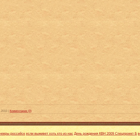
.2010
|
Комментарии (0)
невры российск
если выживет хоть кто из нас
День рождения КВН 2009 Спецпроект Б
в