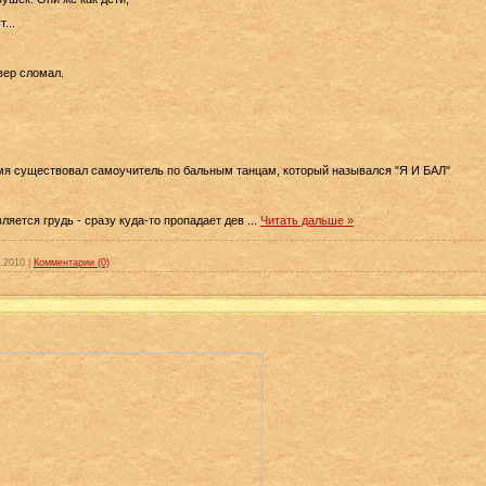
...
ве
p
сломал.
емя существовал самоучитель по бальным танцам, который назывался "Я И БАЛ"
ляется грудь - сразу куда-то пропадает дев
...
Читать дальше »
.2010
|
Комментарии (0)