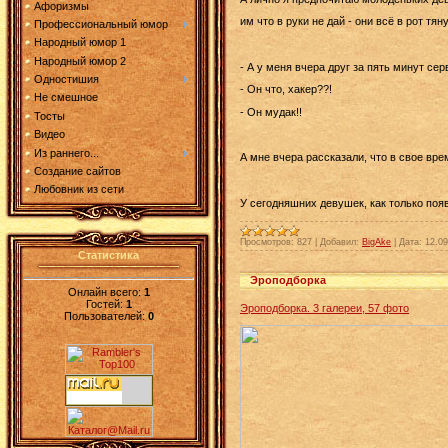
Афоризмы
им что в руки не дай - они всё в рот тянут
Профессиональный юмор
Народный юмор 1
Народный юмор 2
- А
y
меня вче
p
а д
py
г за пять мин
y
т се
p
Одностишия
- Он что, хакеp??!
Не смешное
- Он мyдак!!
Тосты
Видео
Из раннего...
А мне вчера рассказали, что в свое вр
Создание сайтов
Любовник из сети
У сегодняшних девушек, как только появ
Просмотров:
827
|
Добавил:
BigAke
|
Дата:
12.09
Статистика
Эроподборка
Онлайн всего:
1
Гостей:
1
Эроподборка. 3 галереи, 57 фото
Пользователей:
0