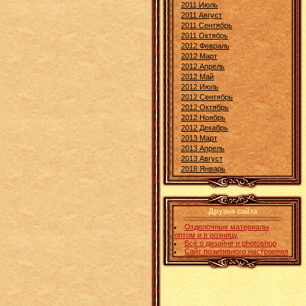
2011 Июль
2011 Август
2011 Сентябрь
2011 Октябрь
2012 Февраль
2012 Март
2012 Апрель
2012 Май
2012 Июль
2012 Сентябрь
2012 Октябрь
2012 Ноябрь
2012 Декабрь
2013 Март
2013 Апрель
2013 Август
2018 Январь
Друзья сайта
Отделочные материалы
оптом и в розницу
Всё о дизайне и photoshop
Сайт позитивного настроения