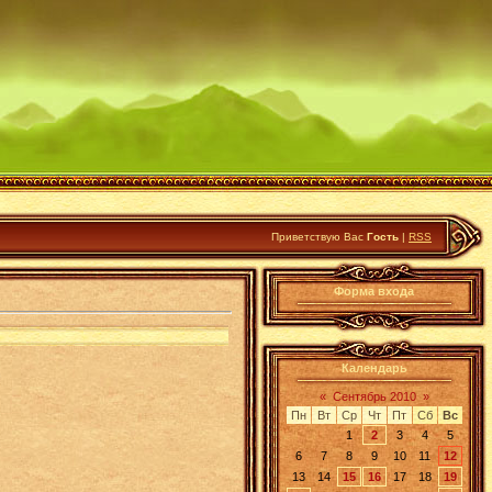
Приветствую Вас
Гость
|
RSS
Форма входа
Календарь
«
Сентябрь 2010
»
Пн
Вт
Ср
Чт
Пт
Сб
Вс
1
2
3
4
5
6
7
8
9
10
11
12
13
14
15
16
17
18
19