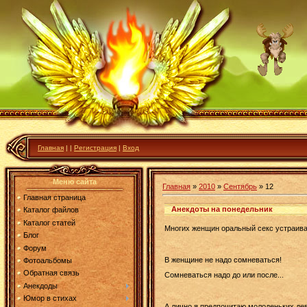
Главная
|
|
Регистрация
|
Вход
Меню сайта
Главная
»
2010
»
Сентябрь
»
12
Главная страница
Анекдоты на понедельник
Каталог файлов
Каталог статей
Многих женщин оральный секс устраивае
Блог
Форум
В женщине не надо сомневаться!
Фотоальбомы
Обратная связь
Сомневаться надо до или после...
Анекдоды
Юмор в стихах
А лично я предпочитаю молоденьких дев